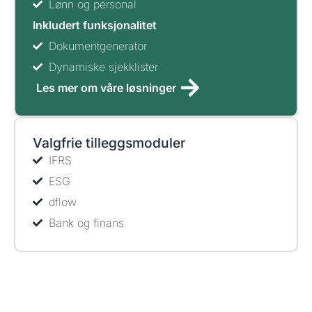
Lønn og personal
Inkludert funksjonalitet
Dokumentgenerator
Dynamiske sjekklister
Les mer om våre løsninger
Valgfrie tilleggsmoduler
IFRS
ESG
dflow
Bank og finans