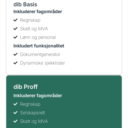
dib Basis
Inkluderer fagområder
Regnskap
Skatt og MVA
Lønn og personal
Inkludert funksjonalitet
Dokumentgenerator
Dynamiske sjekklister
dib Proff
Inkluderer fagområder
Regnskap
Selskapsrett
Skatt og MVA