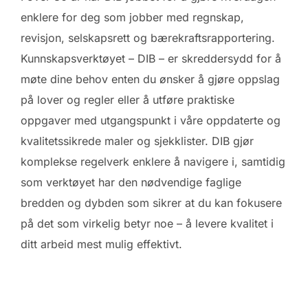
enklere for deg som jobber med regnskap,
revisjon, selskapsrett og
bærekraftsrapportering
.
Kunnskapsverktøyet –
DIB
–
er skreddersydd for å
møte dine behov enten du ønsker å gjøre
oppslag
på lover og regler eller å utføre praktiske
oppgaver med utgangspunkt i våre oppdaterte og
kvalitetssikrede maler og sjekklister
. DIB
gjør
kompleks
e
regelverk
enk
lere
å navigere i
, samtidig
som
verktøyet
har
den
nødvendige
faglige
bredden og dybden
som sikrer at du kan
fokusere
på det som virkelig betyr noe – å levere kvalitet i
ditt arbeid
mest mulig effektivt.