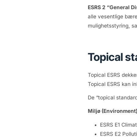
ESRS 2 “General Di
alle vesentlige bær
mulighetsstyring, s
Topical s
Topical ESRS dekker
Topical ESRS kan in
De “topical standard
Miljø (Environment
ESRS E1 Clima
ESRS E2 Pollut