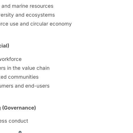
 and marine resources
versity and ecosystems
rce use and circular economy
ial)
orkforce
s in the value chain
ted communities
mers and end-users
g (Governance)
ess conduct