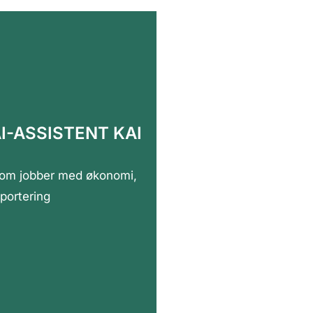
I-ASSISTENT KAI
le som jobber med økonomi,
portering