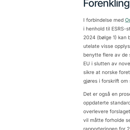
Forenklin
I forbindelse med
Om
i henhold til ESRS-
2024 (bølge 1) kan 
utelate visse opply
benytte flere av de 
EU i slutten av nov
sikre at norske for
gjøres i forskrift o
Det er også en pros
oppdaterte standard
overlevere forslage
vil måtte forholde s
rapporteringen for 