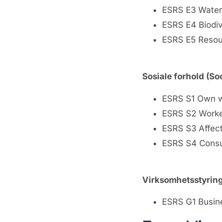
ESRS E3 Water
ESRS E4 Biodi
ESRS E5 Resou
Sosiale forhold (Soc
ESRS S1 Own w
ESRS S2 Worker
ESRS S3 Affec
ESRS S4 Consu
Virksomhetsstyrin
ESRS G1 Busin