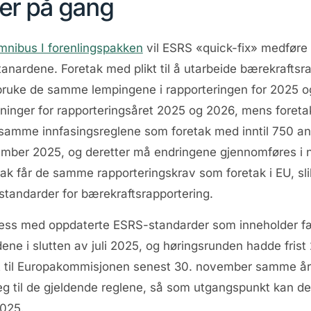
ger på gang
nibus I forenlingspakken
vil ESRS «quick-fix» medføre
stanardene. Foretak med plikt til å utarbeide bærekrafts
bruke de samme lempingene i rapporteringen for 2025 og
sninger for rapporteringsåret 2025 og 2026, mens foreta
samme innfasingsreglene som foretak med inntil 750 ansa
ember 2025, og deretter må endringene gjennomføres i no
etak får de samme rapporteringskrav som foretak i EU, sl
m standarder for bærekraftsrapportering.
ess med oppdaterte ESRS-standarder som inneholder færr
ene i slutten av juli 2025, og høringsrunden hadde fris
t til Europakommisjonen senest 30. november samme år. F
eg til de gjeldende reglene, så som utgangspunkt kan de
2025.