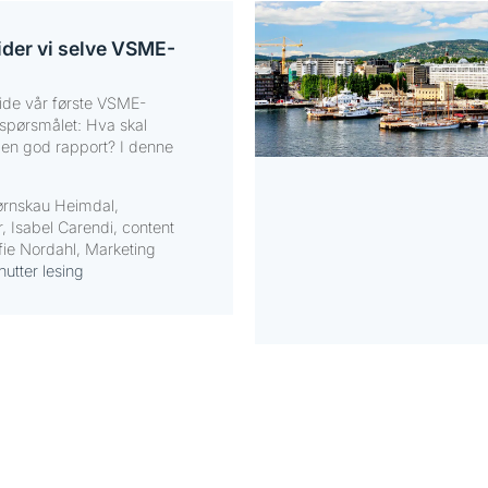
der vi selve VSME-
eide vår første VSME-
s spørsmålet: Hva skal
ge en god rapport? I denne
jørnskau Heimdal,
or, Isabel Carendi, content
ie Nordahl, Marketing
nutter lesing