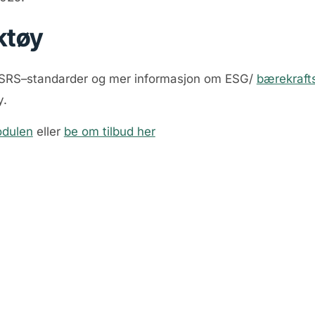
ktøy
e ESRS–standarder og mer informasjon om ESG/
bærekraft
y.
dulen
eller
be om tilbud her