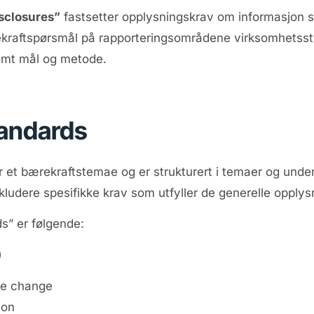
sclosures”
fastsetter opplysningskrav om informasjon so
ekraftspørsmål på rapporteringsområdene virksomhetsstyri
amt mål og metode.
tandards
 et bærekraftstemae og er strukturert i temaer og und
kludere spesifikke krav som utfyller de generelle opply
s” er følgende:
)
te change
ion