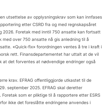
 en utsettelse av opplysningskrav som kan innfases
rapportering etter CSRD fra og med regnskapsåret
 2026. Foretak med inntil 750 ansatte kan fortsatt
k med over 750 ansatte nå gis anledning til å
tte. «Quick-fix» forordningen ventes å tre i kraft i
rsk rett. Finansdepartementet har uttalt at de vil
ik at det forventes at nødvendige endringer også
e krav. EFRAG offentliggjorde utkastet til de
t 29. september 2025. EFRAG skal deretter
oretak som er pliktige til å rapportere etter ESRS
rfor ikke det foreslåtte endringene anvendes i