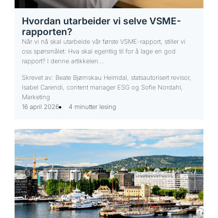
Hvordan utarbeider vi selve VSME-
rapporten?
Når vi nå skal utarbeide vår første VSME-rapport, stiller vi
oss spørsmålet: Hva skal egentlig til for å lage en god
rapport? I denne artikkelen...
Skrevet av: Beate Bjørnskau Heimdal, statsautorisert revisor,
Isabel Carendi, content manager ESG og Sofie Nordahl,
Marketing
16 april 2026
4 minutter lesing