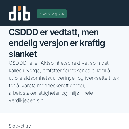
Prøv dib gratis
CSDDD er vedtatt, men
endelig versjon er kraftig
slanket
CSDDD, eller Aktsomhetsdirektivet som det
kalles i Norge, omfatter foretakenes plikt til å
utføre aktsomhetsvurderinger og iverksette tiltak
for å ivareta menneskerettigheter,
arbeidstakerrettigheter og miljø i hele
verdikjeden sin.
Skrevet av