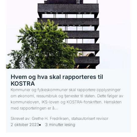
Hvem og hva skal rapporteres til
KOSTRA
Kommuner og fylkeskommuner skal rapportere opplysninger
om økonomi, ressursbruk og tjenester til staten. Dette følger av
kommuneloven, IKS-loven og KOSTRA-forskriften. Hensikten
med rapporteringen er å...
Skrevet av: Grethe H. Fredriksen, statsautorisert revisor
2 oktober 2023
3 minutter lesing