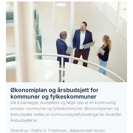
Økonomiplan og årsbudsjett for
kommuner og fylkeskommuner
Det å planlegge, budsjettere og følge opp er en kontinuerlig
prosess i kommuner og fylkeskommuner. Økonomiplanen og
årsbudsjettet vedtas av kommunestyret/fylkestinget før årsskiftet.
Årsbudsjettet er...
Skrevet av: Grethe H. Fredriksen, statsautorisert revisor