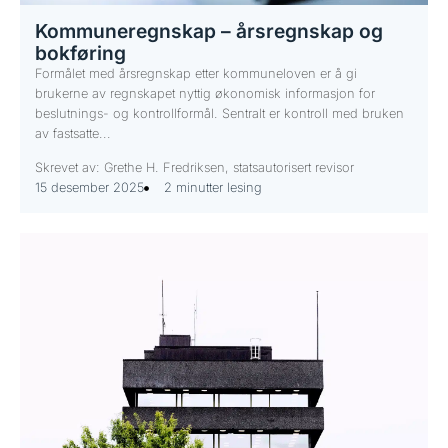
Kommuneregnskap – årsregnskap og
bokføring
Formålet med årsregnskap etter kommuneloven er å gi
brukerne av regnskapet nyttig økonomisk informasjon for
beslutnings- og kontrollformål. Sentralt er kontroll med bruken
av fastsatte...
Skrevet av: Grethe H. Fredriksen, statsautorisert revisor
15 desember 2025
2 minutter lesing