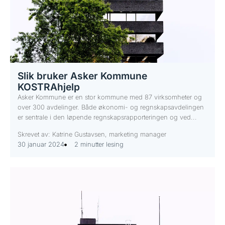
Slik bruker Asker Kommune
KOSTRAhjelp
Asker Kommune er en stor kommune med 87 virksomheter og
over 300 avdelinger. Både økonomi- og regnskapsavdelingen
er sentrale i den løpende regnskapsrapporteringen og ved...
Skrevet av: Katrine Gustavsen, marketing manager
30 januar 2024
2 minutter lesing