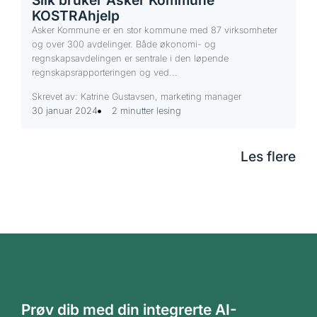
KOSTRAhjelp
Asker Kommune er en stor kommune med 87 virksomheter
og over 300 avdelinger. Både økonomi- og
regnskapsavdelingen er sentrale i den løpende
regnskapsrapporteringen og ved...
Skrevet av: Katrine Gustavsen, marketing manager
30 januar 2024
2 minutter lesing
Les flere
Prøv dib med din integrerte AI-