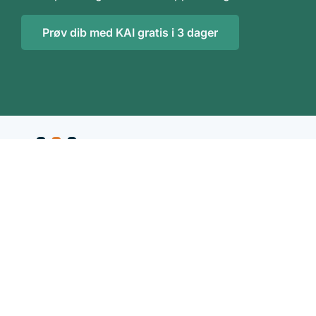
Prøv dib med KAI gratis i 3 dager
Kunnskapsverktøy
Regnskap, revisjon og rådgivning
DIBkunnskap AS | Strandveien 50 | 1366 Lysaker |
Org nr 974 379 511