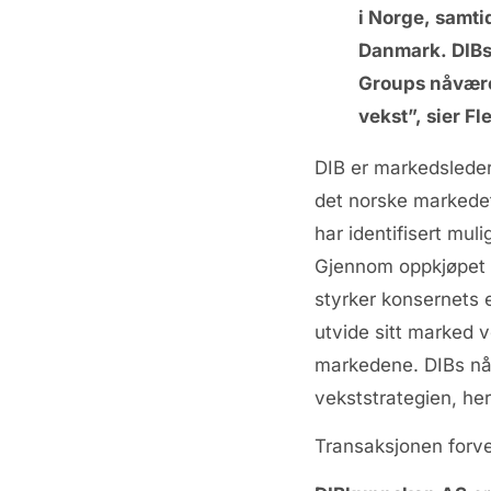
i Norge, samti
Danmark. DIBs
Groups nåværen
vekst”, sier F
DIB er markedsleder
det norske markedet
har identifisert mul
Gjennom oppkjøpet s
styrker konsernets 
utvide sitt marked v
markedene. DIBs nåvæ
vekststrategien, he
Transaksjonen forve