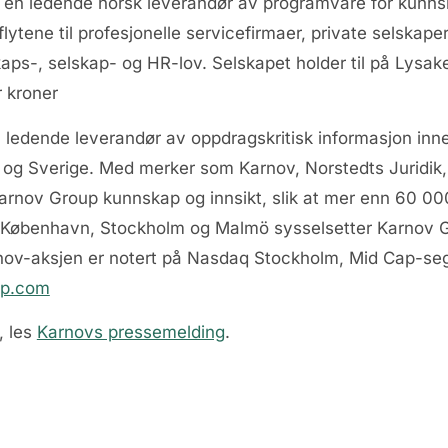
 en ledende norsk leverandør av programvare for kunnsk
dsflytene til profesjonelle servicefirmaer, private selsk
kaps-, selskap- og HR-lov. Selskapet holder til på Lysa
r kroner
 ledende leverandør av oppdragskritisk informasjon innen
 og Sverige. Med merker som Karnov, Norstedts Juridik,
arnov Group kunnskap og innsikt, slik at mer enn 60 000
i København, Stockholm og Malmö sysselsetter Karnov G
ov-aksjen er notert på Nasdaq Stockholm, Mid Cap-seg
up.com
, les
Karnovs pressemelding
.