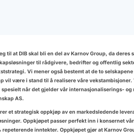
g til at DIB skal bli en del av Karnov Group, da dere
apsløsninger til rådgivere, bedrifter og offentlig sekto
ststrategi. Vi mener også bestemt at de to selskapene
kap vil være i stand til å realisere våre vekstambisjoner.
spesielt når det gjelder vår internasjonaliserings- og
nnskap AS.
rer et strategisk oppkjøp av en markedsledende leve
sninger. Oppkjøpet passer perfekt inn i konsernet vå
epeterende inntekter. Oppkjøpet gjør at Karnov Group 