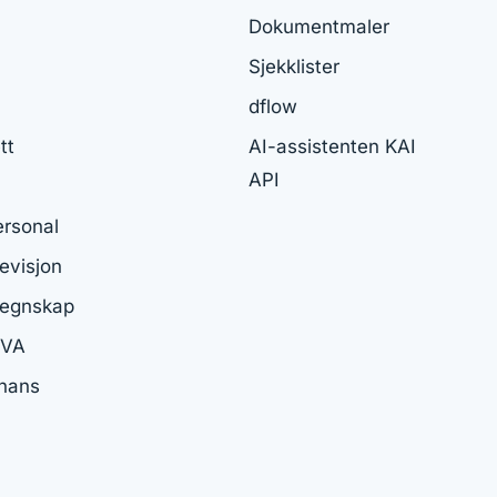
Dokumentmaler
Sjekklister
dflow
tt
AI-assistenten KAI
API
ersonal
visjon
egnskap
MVA
inans