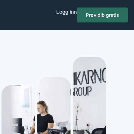
Logg inn
Prøv dib gratis