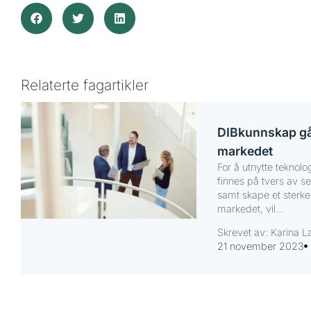
Relaterte fagartikler
DIBkunnskap går
markedet
For å utnytte tekno
finnes på tvers av s
samt skape et sterker
markedet, vil...
Skrevet av: Karina L
21 november 2023