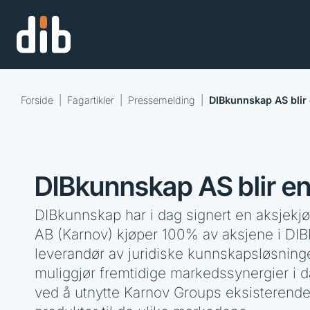
Forside
|
Fagartikler
|
Pressemelding
|
DIBkunnskap AS blir
DIBkunnskap AS blir en
DIBkunnskap har i dag signert en aksjekj
AB (Karnov) kjøper 100% av aksjene i DI
leverandør av juridiske kunnskapsløsning
muliggjør fremtidige markedssynergier i d
ved å utnytte Karnov Groups eksisterende 