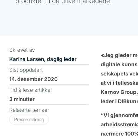
produkter til de ulike markedene.
Skrevet av
«Jeg gleder me
Karina Larsen, daglig leder
digitale kunnsk
Sist oppdatert
selskapets vek
14. desember 2020
at vi i felless
Tid å lese artikkel
Karnov Group, 
3 minutter
leder i DIBku
Relaterte temaer
“Vi gjennomfø
Pressemelding
arbeidsstrømlø
nærmere 100% r