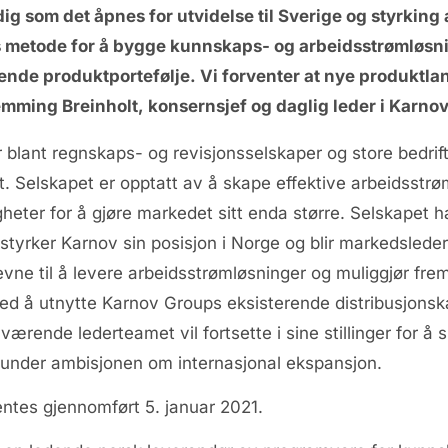
dig som det åpnes for utvidelse til Sverige og styrking 
 metode for å bygge kunnskaps- og arbeidsstrømløsnin
de produktportefølje. Vi forventer at nye produktlanse
lemming Breinholt, konsernsjef og daglig leder i Karno
 blant regnskaps- og revisjonsselskaper og store bedrift
. Selskapet er opptatt av å skape effektive arbeidsstrøm
igheter for å gjøre markedet sitt enda større. Selskapet ha
tyrker Karnov sin posisjon i Norge og blir markedsleder 
evne til å levere arbeidsstrømløsninger og muliggjør fre
ed å utnytte Karnov Groups eksisterende distribusjonska
rende lederteamet vil fortsette i sine stillinger for å s
runder ambisjonen om internasjonal ekspansjon.
ntes gjennomført 5. januar 2021.