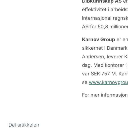
DIBkunnskap AS
er
effektivitet i arbei
internasjonal regns
AS for 50,8 millione
Karnov Group
er en
sikkerhet i Danmark
Andersen, leverer K
dag. Med kontorer 
var SEK 757 M. Karn
se
www.karnovgro
For mer informasjon
Del artikkelen