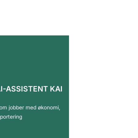
I-ASSISTENT KAI
le som jobber med økonomi,
portering