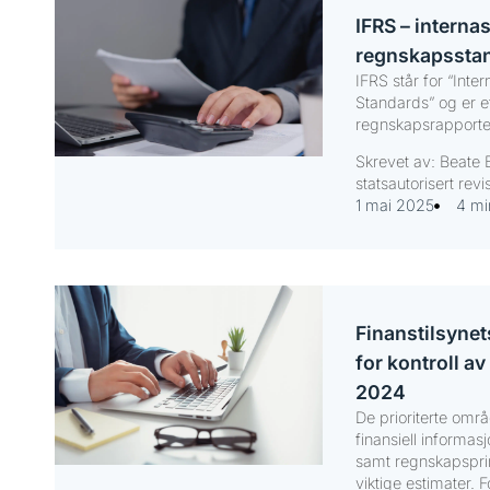
IFRS – interna
regnskapssta
IFRS står for “Inte
Standards” og er et
regnskapsrapporte
Skrevet av: Beate 
statsautorisert revi
1 mai 2025
4 mi
Finanstilsynet
for kontroll av
2024
De prioriterte områ
finansiell informasj
samt regnskapspri
viktige estimater. F