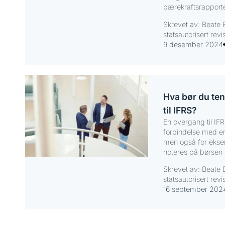
bærekraftsrapport
Skrevet av: Beate 
statsautorisert revi
9 desember 2024
Hva bør du te
til IFRS?
En overgang til IFRS
forbindelse med en
men også for eksem
noteres på børsen e
Skrevet av: Beate 
statsautorisert revi
16 september 202