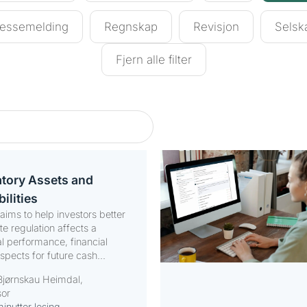
ressemelding
Regnskap
Revisjon
Selsk
Fjern alle filter
atory Assets and
ilities
ims to help investors better
e regulation affects a
l performance, financial
spects for future cash...
Bjørnskau Heimdal,
sor
inutter lesing