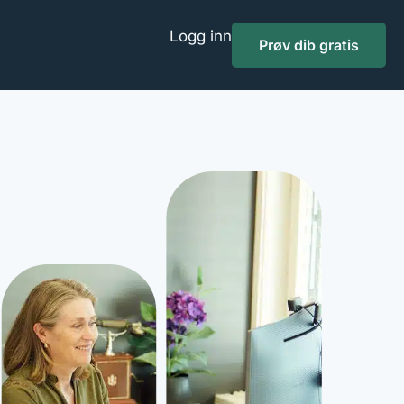
Logg inn
Prøv dib gratis