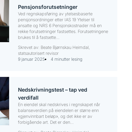
Pensjonsforutsetninger
Ved regnskapsføring av ytelsesbaserte
pensjonsordninger etter IAS 19 Ytelser til
ansatte og NRS 6 Pensjonskostnader må en
rekke forutsetninger fastsettes. Forutsetningene
brukes til å fastsette...
Skrevet av: Beate Bjørnskau Heimdal,
statsautorisert revisor
9 januar 2025
4 minutter lesing
Nedskrivningstest – tap ved
verdifall
En eiendel skal nedskrives i regnskapet når
balanseverdien på eiendelen er større enn
«gjenvinnbart beløp», og det ikke er av
forbigående art. Det er den...