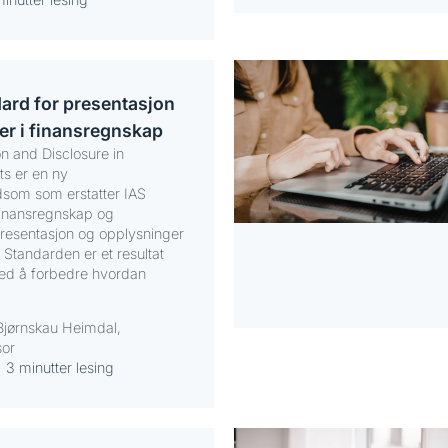
dard for presentasjon
er i finansregnskap
on and Disclosure in
ts er en ny
som som erstatter IAS
finansregnskap og
 presentasjon og opplysninger
 Standarden er et resultat
ed å forbedre hvordan
Bjørnskau Heimdal,
sor
3 minutter lesing