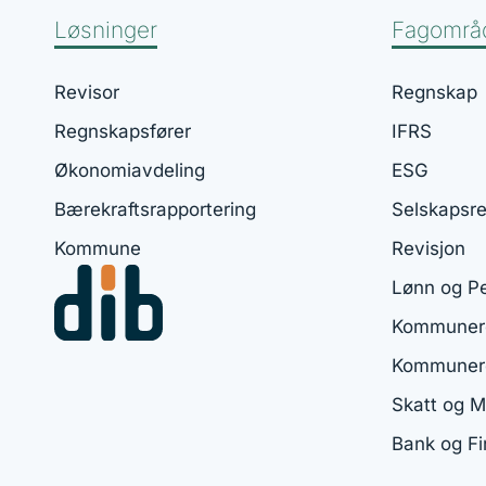
Løsninger
Fagområ
Revisor
Regnskap
Regnskapsfører
IFRS
Økonomiavdeling
ESG
Bærekraftsrapportering
Selskapsre
Kommune
Revisjon
Lønn og P
Kommunere
Kommuner
Skatt og 
Bank og F