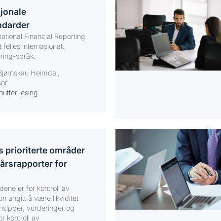
sjonale
ndarder
rnational Financial Reporting
 felles internasjonalt
ring-språk.
Bjørnskau Heimdal,
sor
nutter lesing
s prioriterte områder
 årsrapporter for
dene er for kontroll av
on angitt å være likviditet
nsipper, vurderinger og
or kontroll av