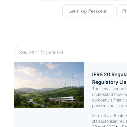
Lønn og Personal
P
IFRS 20 Regul
Regulatory Liab
The new standard a
understand how rat
company’s financia
position and its pro
Skrevet av: Beate 
statsautorisert revi
29 mai 2026
5 m