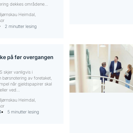
ering dekkes områdene...
Bjørnskau Heimdal,
sor
2 minutter lesing
nke på før overgangen
 skjer vanligvis i
 børsnotering av foretaket,
pel når gjeldspapirer skal
ller ved...
Bjørnskau Heimdal,
sor
4
5 minutter lesing