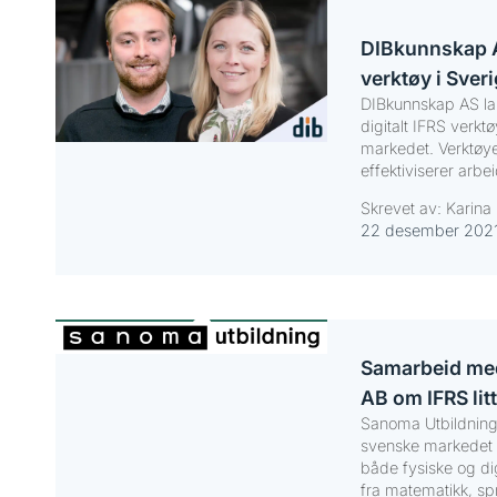
DIBkunnskap A
verktøy i Sver
DIBkunnskap AS lan
digitalt IFRS verkt
markedet. Verktøye
effektiviserer arbe
Skrevet av: Karina 
22 desember 202
Samarbeid me
AB om IFRS lit
Sanoma Utbildning A
svenske markedet 
både fysiske og dig
fra matematikk, spr