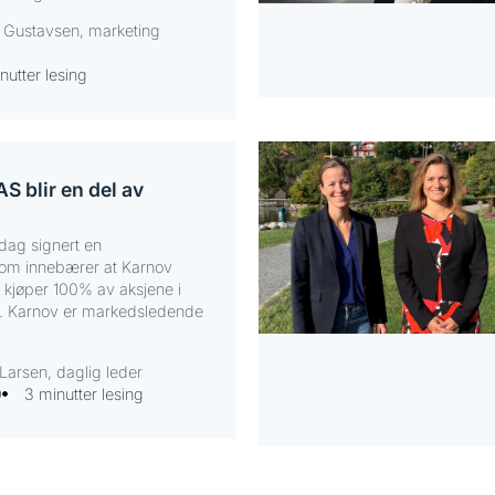
e Gustavsen, marketing
nutter lesing
 blir en del av
dag signert en
som innebærer at Karnov
kjøper 100% av aksjene i
. Karnov er markedsledende
Larsen, daglig leder
0
3 minutter lesing