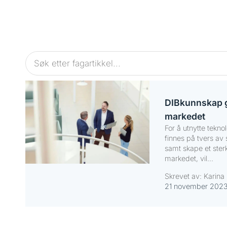
DIBkunnskap g
markedet
For å utnytte tek
finnes på tvers av
samt skape et sterk
markedet, vil...
Skrevet av: Karina 
21 november 202