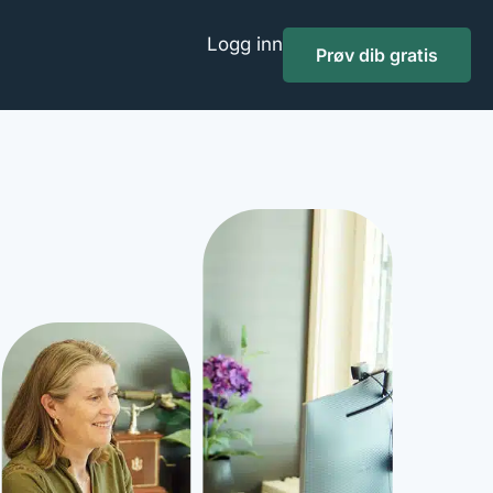
Logg inn
Prøv dib gratis