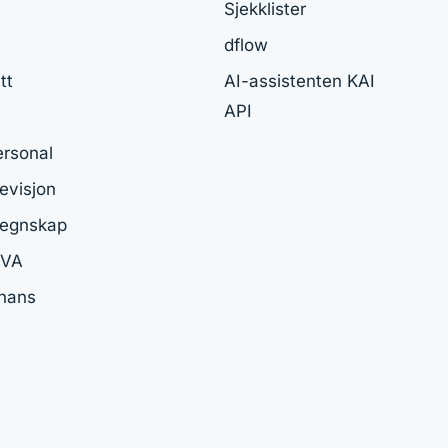
Sjekklister
dflow
tt
AI-assistenten KAI
API
ersonal
visjon
egnskap
MVA
inans