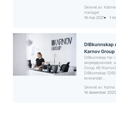
Skrevet av: Katrin
manager
14 mai 2021
1 mi
DIBkunnskap AS
Karnov Group
DIBkunnskap har i 
aksjekjøpsavtale, 
Group AB (Karnov) 
DIBkunnskap (DIB)
leverandør...
Skrevet av: Karina 
14 desember 202