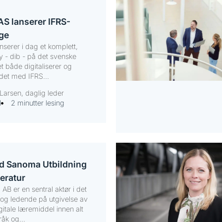
S lanserer IFRS-
ige
serer i dag et komplett,
øy - dib - på det svenske
t både digitaliserer og
idet med IFRS...
Larsen, daglig leder
1
2 minutter lesing
d Sanoma Utbildning
teratur
B er en sentral aktør i det
og ledende på utgivelse av
itale læremiddel innen alt
åk og...